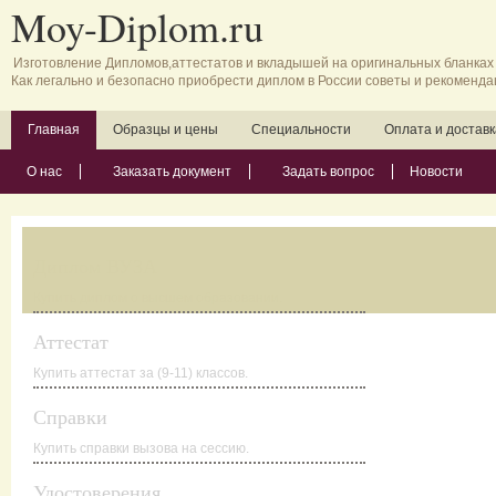
Moy-Diplom.ru
Изготовление Дипломов,аттестатов и вкладышей на оригинальных бланка
Как легально и безопасно приобрести диплом в России советы и рекоменд
Главная
Образцы и цены
Специальности
Оплата и доставк
О нас
Заказать документ
Задать вопрос
Новости
Диплом ВУЗА
Купить диплом о высшем образовании.
Аттестат
Купить аттестат за (9-11) классов.
Справки
Купить справки вызова на сессию.
Удостоверения